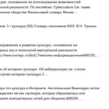
уре, основанное на использовании возможностей
ьной реальности. По английски: Cyberculture См. также:
ионное общество Финансовый словарь Финам …
ов: 1 • культура (59) Словарь синонимов ASIS. В.Н. Тришин.
правление в развитии культуры, основанное на
рных игр и технологий виртуальной реальности
I]. [http://www.morepc.ru/dict/] Тематики информационные&#8230; …
 об интернет культуре. Об киберкультуре см. статью
случаи интернет культуры 2 …
ра это культура в Интернете. Англоязычная Википедия летом
ределяет её как «культура, которая образовалась или
ования компьютерных сетей для общения,&#8230; …