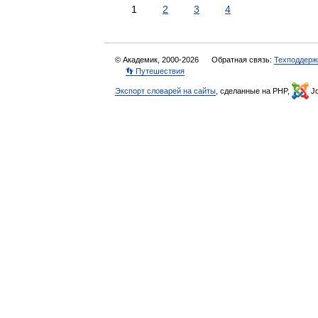
1
2
3
4
© Академик, 2000-2026
Обратная связь:
Техподдерж
👣 Путешествия
Экспорт словарей на сайты
, сделанные на PHP,
Jo