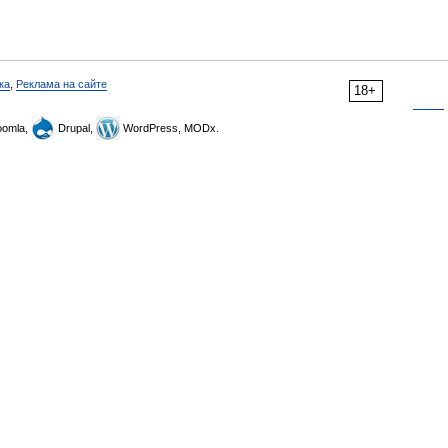
ка
,
Реклама на сайте
18+
omla,
Drupal,
WordPress, MODx.