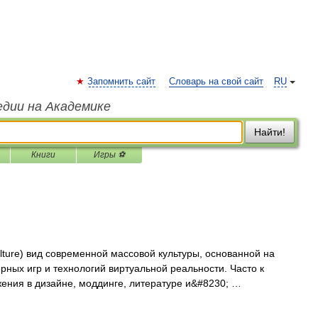
Запомнить сайт
Словарь на свой сайт
RU
едии на Академике
Найти!
Книги
Игры ⚽
lture) вид современной массовой культуры, основанной на
ных игр и технологий виртуальной реальности. Часто к
жения в дизайне, моддинге, литературе и&#8230; …