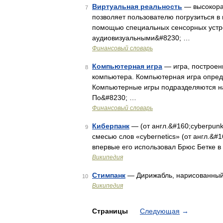
Виртуальная реальность
— высокора
7
позволяет пользователю погрузиться в
помощью специальных сенсорных устро
аудиовизуальными&#8230; …
Финансовый словарь
Компьютерная игра
— игра, построен
8
компьютера. Компьютерная игра опре
Компьютерные игры подразделяются н
По&#8230; …
Финансовый словарь
Киберпанк
— (от англ.&#160;cyberpun
9
смесью слов «cybernetics» (от англ.&#1
впервые его использовал Брюс Бетке в 
Википедия
Стимпанк
— Дирижабль, нарисованны
10
Википедия
Страницы
Следующая
→