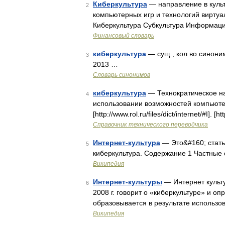
Киберкультура
— направление в культ
2
компьютерных игр и технологий виртуал
Киберкультура Субкультура Информац
Финансовый словарь
киберкультура
— сущ., кол во синоним
3
2013 …
Словарь синонимов
киберкультура
— Технократическое на
4
использовании возможностей компьюте
[http://www.rol.ru/files/dict/internet/#
Справочник технического переводчика
Интернет-культура
— Это&#160; статья
5
киберкультура. Содержание 1 Частные 
Википедия
Интернет-культуры
— Интернет культу
6
2008 г. говорит о «киберкультуре» и оп
образовывается в результате использ
Википедия