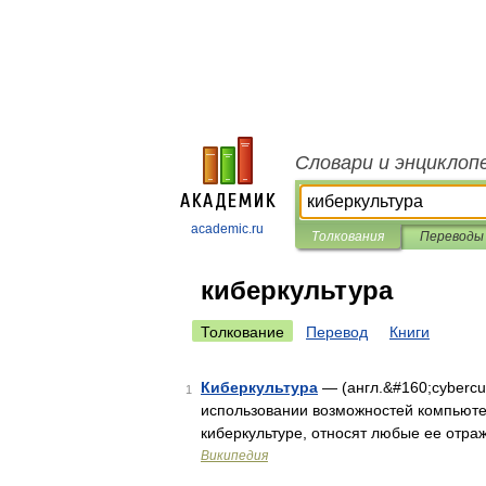
Словари и энциклоп
academic.ru
Толкования
Переводы
киберкультура
Толкование
Перевод
Книги
Киберкультура
— (англ.&#160;cybercu
1
использовании возможностей компьютер
киберкультуре, относят любые ее отра
Википедия