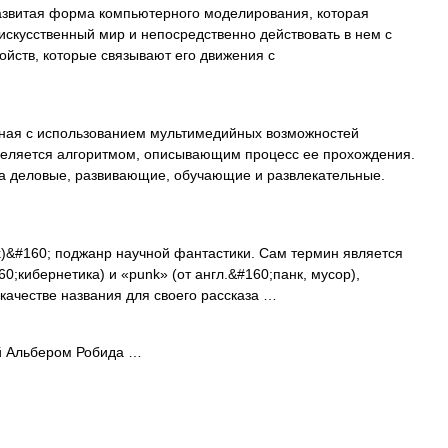
звитая форма компьютерного моделирования, которая
 искусственный мир и непосредственно действовать в нем с
йств, которые связывают его движения с
ная с использованием мультимедийных возможностей
деляется алгоритмом, описывающим процесс ее прохождения.
а деловые, развивающие, обучающие и развлекательные.
k)&#160; поджанр научной фантастики. Сам термин является
60;кибернетика) и «punk» (от англ.&#160;панк, мусор),
качестве названия для своего рассказа …
й Альбером Робида …